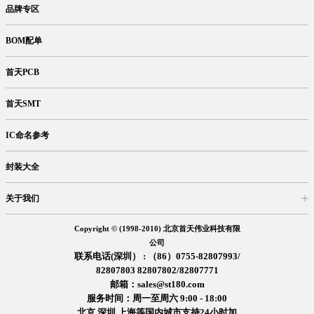
品牌专区
BOM配单
首天PCB
首天SMT
IC命名参考
封装大全
关于我们
入驻首天
在线留言
企业信息
交易信息
诚聘英才
售后服务
Copyright © (1998-2010) 北京首天伟业科技有限
公司
联系电话(深圳） : （86）0755-82807993/
82807803 82807802/82807771
邮箱：sales@st180.com
服务时间：周一至周六 9:00 - 18:00
北京,深圳,上海等国内城市支持24小时加