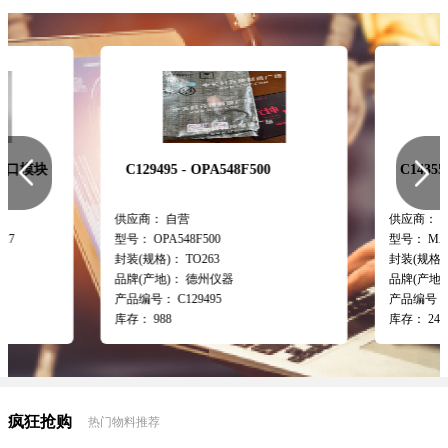
0
C143555 - MAX3490EESA
C14788
供应商：
自营
供应商：
型号：
MAX3490EESA
型号：
FT
封装(规格)：
SOP8
封装(规格
品牌(产地)：
MAXIM
品牌(产地
产品编号：
C143555
产品编号
库存：
2498
库存：
74
疯狂抢购
热门物料推荐