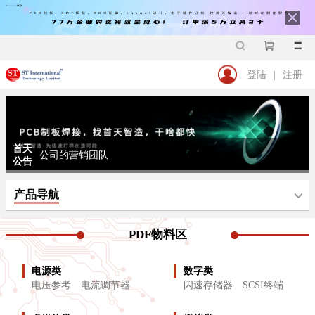
首天
商城新开业，优惠大酬宾!
公告
首天
中关村元坤智造工场正式上线，欢迎选购
公告
登陆
|
注册
首天
售后服务
公告
首天
公司的愿景
公告
首天
公司的营销团队
公告
首天
公司的经营理念和目标
产品导航
公告
首天
公司的产品
公告
PDF物料区
首天
商城新开业，优惠大酬宾!
公告
电源类
数字类
电压参考
电流调节器
闪速存储器
SCSI终端
首天
中关村元坤智造工场正式上线，欢迎选购
公告