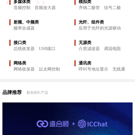
多媒体类
模拟类
首天
售后服务
音频控制
音频放大器
齐纳二极管
信号二极
公告
管
首天
公司的愿景
射频、中频类
光纤、组件类
公告
频率合成器
应用于光纤的光源驱动
首天
器
公司的营销团队
公告
接口类
无源类
总线收发器
USB接口
介质滤波器
调温电阻
首天
公司的经营理念和目标
公告
网络类
通讯类
首天
公司的产品
网络收发器
以太网控制
呼叫号地址显示
无线通
公告
器
信器件
品牌推荐
新全的IC产品