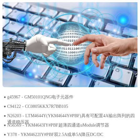
g45967 - GM50101QNG电子元器件
C94122 - CC0805KKX7R7BB105
N26203 - LTM4644Y(YKM4644Y#PBF)具有可配置4A输出阵列的四
通道稳压器
N56569 - YKM4643IY#PBF超薄四通道uModule调节器
Y378 - YKM4622IY#PBF双2.5A或单5A降压DC/DC