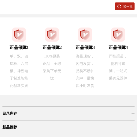
正品保障1
正品保障2
正品保障3
正品保障4
单、双、四
100%原装
海量现货，
严控渠道，
层板、六层
正品，全球
闪电发货，
物料可追
板、律己电
采购下单无
品类不断扩
溯，一站式
子制造智能
忧
充中，最快
采购元器件
化创新实践
四小时发货
目录库存
商品目录
库存查询
网上订购
新品推荐