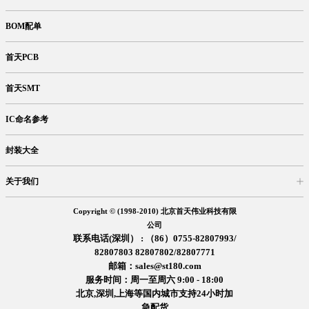
BOM配单
首天PCB
首天SMT
IC命名参考
封装大全
关于我们
入驻首天
在线留言
企业信息
交易信息
诚聘英才
售后服务
Copyright © (1998-2010) 北京首天伟业科技有限
公司
联系电话(深圳） : （86）0755-82807993/
82807803 82807802/82807771
邮箱：sales@st180.com
服务时间：周一至周六 9:00 - 18:00
北京,深圳,上海等国内城市支持24小时加
急配货