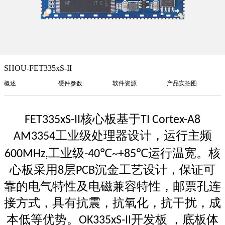
SHOU-FET335xS-II
概述
硬件参数
软件资源
产品实拍图
核心板基于
FET335xS-II
TI Cortex-A8
工业级处理器设计，运行主频
AM3354
工业级
运行温宽。核
600MHz,
-40℃~+85℃
心板采用
层
沉金工艺设计，保证可
8
PCB
靠的电气特性及电磁兼容特性，邮票孔连
接方式，具有抗震，抗氧化，抗干扰，成
本低等优势。
开发板 ，底板体
OK335xS-II