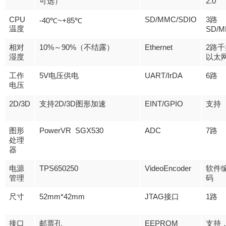
2.0
可选）
CPU
SD/MMC/SDIO
3
路
-40℃~+85℃
温度
SD/
10%
90%
Ethernet
2
相对
～
（不结露）
路千
湿度
以太
5V
UART/IrDA
6
工作
电压供电
路
电压
2D/3D
2D/3D
EINT/GPIO
支持
图形加速
支持
PowerVR SGX530
ADC
7
图形
路
处理
器
TPS650250
VideoEncoder
电源
软件
管理
码
52mm*42mm
JTAG
1
尺寸
接口
路
EEPROM
接口
邮票孔
支持