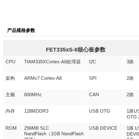
产品规格参数
FET335xS-II
核心板参数
CPU
TIAM335XCortex-A8
I2C
3
处理器
路
ARMv7 Cortex-A8
SPI
2
架构
路
600MHz
CAN
2
主频
路
128MDDR3
USB OTG
1
U
内存
路
OTG 
ROM
256MB SLC
USB DEVICE
1
U
路
NandFlash
1GB NandFlash
（
DEVI