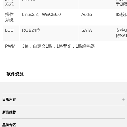
方式
于加
Linux3.2
WinCE6.0
Audio
IIS
操作
、
接
系统
LCD
RGB24
SATA
位
支持
SA
转
PWM
3
1
1
1
路，自定义
路，
路背光，
路蜂鸣器
软件资源
目录库存
商品目录
库存查询
网上订购
新品推荐
品牌专区