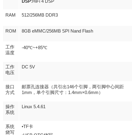
DSP
:HiFi 4 DSP
RAM
512/256MB DDR3
ROM
8GB eMMC/256MB SPI Nand Flash
工作
-40℃~+85℃
温度
DC 5V
工作
电压
146
接口
邮票孔连接器（共引出
个引脚，两引脚中心间距
1mm
1.4mm×0.6mm
方式
，单个引脚尺寸：
）
Linux 5.4.61
操作
系统
•TF
系统
卡
烧写