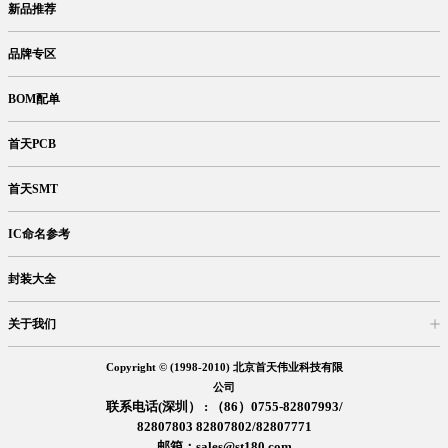
新品推荐
品牌专区
BOM配单
首天PCB
首天SMT
IC命名参考
封装大全
关于我们
入驻首天
在线留言
企业信息
交易信息
诚聘英才
售后服务
Copyright © (1998-2010) 北京首天伟业科技有限
公司
联系电话(深圳） : （86）0755-82807993/
82807803 82807802/82807771
邮箱：sales@st180.com