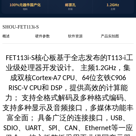
SHOU-FET113i-S
概述
硬件参数
软件资源
产品实拍图
核心板基于全志发布的
工
FET113i-S
T113-i
业级处理器开发设计。 主频
，集
1.2GHz
成双核
、
位玄铁
Cortex-A7 CPU
64
C906
和
，提供高效的计算能
RISC-V CPU
DSP
力； 支持全格式解码及多种格式编码、
支持多种显示及音频接口，多媒体功能丰
富全面； 具备广泛的连接接口，
、
USB
、
、
、
、
等一应
SDIO
UART
SPl
CAN
Ethernet