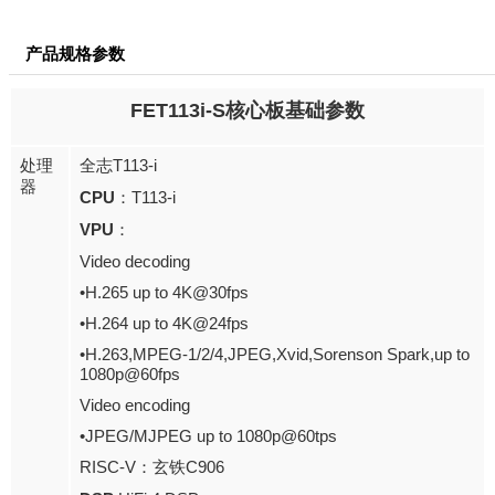
产品规格参数
FET113i-S
核心板基础参数
T113-i
处理
全志
器
CPU
T113-i
：
VPU
：
Video decoding
•H.265 up to 4K@30fps
•H.264 up to 4K@24fps
•H.263,MPEG-1/2/4,JPEG,Xvid,Sorenson Spark,up to
1080p@60fps
Video encoding
•JPEG/MJPEG up to 1080p@60tps
RISC-V
C906
：玄铁