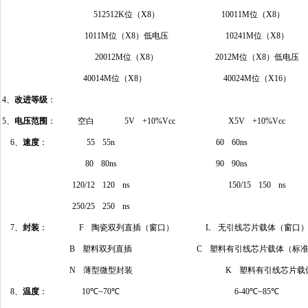
512512K位（X8）
10011M位（X8）
1011M位（X8）低电压
10241M位（X8）
20012M位（X8）
2012M位（X8）低电压
40014M位（X8）
40024M位（X16）
4、
改进等级
：
5、
电压范围
：
空白 5V +10%Vcc
X5V +10%Vcc
6、
速度
：
55 55n
60 60ns
80 80ns
90 90ns
120/12 120 ns
150/15 150 ns
250/25 250 ns
7、
封装
：
F 陶瓷双列直插（窗口）
L 无引线芯片载体（窗口
B 塑料双列直插
C 塑料有引线芯片载体（标
N 薄型微型封装
K 塑料有引线芯片载
8、
温度
：
10℃~70℃
6-40℃~85℃