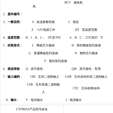
RCV 接收机
机
2、
器件编号
：
3、
一般说明
：
A 改进参数性能
L 锁定
Z +12V电源工作
HT 宽温度范围
4、
温度范围
：
H、J、K、L： 0℃至70℃
A、B、C：-25℃至85 ℃
5、
封装形式
：
L 陶瓷芯片载体
H 密封陶瓷双列直插
G 普通陶瓷双列直插
N 塑料芯片载体
P 塑封双列直插
6、
筛选等级
：
Q 高可靠性
QM 高可靠性，军用
7、
输入编码
：
CBI 互补二进制输入
COB 互补余码补偿二进制输入
CSB 互补直接二进制输
CTC 互补的两余码
入
8、
输出
：
V 电压输出
I 电流输出
CYPRESS产品型号命名