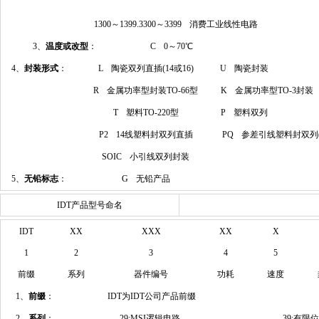
1300～1399.3300～3399 消费工业线性电路
3、
温度或改型
：
C 0～70℃
4、
封装形式
：
L 陶瓷双列直插(14或16)
U 陶瓷封装
R 金属功率型封装TO-66型
K 金属功率型TO-3封装
T 塑料TO-220型
P 塑料双列
P2 14线塑料封双列直插
PQ 参差引线塑料封双列
SOIC 小引线双列封装
5、
无铅标志
：
G 无铅产品
IDT产品型号命名
IDT
XX
XXX
XX
X
1
2
3
4
5
前缀
系列
器件编号
功耗
速度
1、
前缀
：
IDT为IDT公司产品前缀
2、
系列
：
29:MSI逻辑电路
39:有限