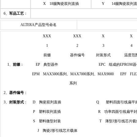
X 18腿陶瓷双列直插
Y 14腿陶瓷双列
6、
军品工艺
：
ALTERA产品型号命名
XXX
XXX
X
X
1
2
3
4
前缀
器件编号
封装形式
温度范
1、
前缀
：
EP 典型器件
EPC 组成的EPROM
EPM MAX5000系列、MAX7000系列、MAX9000
EPF FL
系列
2、
器件编号
：
3、
封装形式
：
D 陶瓷双列直插
Q 塑料四面引线扁平
P 塑料双列直插
R 功率四面引线扁平
S 塑料微型封装
T 薄型J形引线芯片载
J 陶瓷J形引线芯片载体