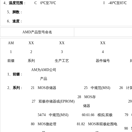
4、
温度范围
：
C 0℃至70℃
I -40℃至85℃
5、
脚数
：
6、
速度
：
AMD产品型号命名
AM
XX
XX
XX
1
2
3
4
前缀
系列
生产工艺
器件编号
AM为AMD公司
1、
前缀
：
产品
2、
系列
：
21 MOS存储器
25 中规范(MSI)
26 计
28 MOS存
27 双极存储器或(EPROM)
2
储器
54/74 中规范(MSI)
60.61.66 模拟,双极
79
80 MOS微处理
81.82 MOS和双极处围电
90 