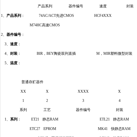
产品系列
器件编号
速度
封装
1、
产品系列
：
74AC/ACT先进CMOS
HCF4XXX
M74HC高速CMOS
2、
器件编号
：
3、
速度
：
4、
封装
：
BIR，BEY陶瓷双列直插
M，MIR塑料微型封装
5、
温度
：
普通存贮器件
XX
X
XXXX
X
1
2
3
4
系列
工艺
器件编号
封装
1、
系列
：
ET21 静态RAM
ETL21 静态RAM
ETC27 EPROM
MK41 快静态RAM