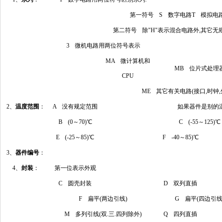
第一符号 S 数字电路T 模拟电
第二符号 除"H"表示混合电路外,其它无
3 微机电路用两位符号表示
MA 微计算机和
MB 位片式处理
CPU
ME 其它有关电路(接口,时钟,
2、
温度范围
：
A 没有规定范围
如果器件是别的温
B (0～70)℃
C (-55～125)℃
E (-25～85)℃
F -40～85)℃
3、
器件编号
：
4、
封装
：
第一位表示外观
C 圆壳封装
D 双列直插
F 扁平(两边引线)
G 扁平(四边引线
M 多列引线(双.三.四列除外)
Q 四列直插