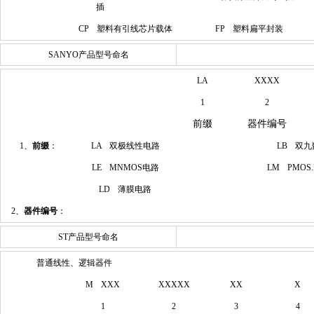
插
CP 塑料有引线芯片载体
FP 塑料扁平封装
SANYO产品型号命名
LA
XXXX
1
2
前缀
器件编号
1、
前缀
：
LA 双极线性电路
LB 双
LE MNMOS电路
LM PMOS
LD 薄膜电路
2、
器件编号
：
ST产品型号命名
普通线性、逻辑器件
M XXX
XXXXX
XX
X
1
2
3
4