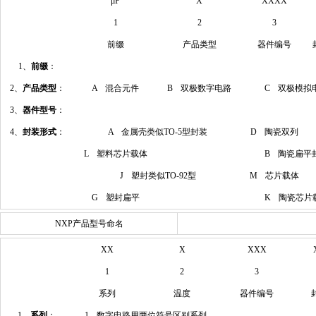
μP
X
XXXX
1
2
3
前缀
产品类型
器件编号
1、
前缀
：
2、
产品类型
：
A 混合元件
B 双极数字电路
C 双极模拟
3、
器件型号
：
4、
封装形式
：
A 金属壳类似TO-5型封装
D 陶瓷双列
L 塑料芯片载体
B 陶瓷扁平
J 塑封类似TO-92型
M 芯片载体
G 塑封扁平
K 陶瓷芯片
NXP产品型号命名
XX
X
XXX
1
2
3
系列
温度
器件编号
1、
系列
：
1 数字电路用两位符号区别系列.