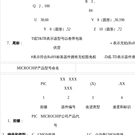
R 3，
Q 2，100
84
U 38,60
V 8（圆形）,30,196
Y 8（圆形）,52
Z 10（圆形）,72
T或T&TR表示该型号以卷带包装
7、
尾标
：
＋表示无铅(RoH
供货
#表示符合RoHS标装器件拥有无铅豁免权
-D或-TD表示器件
MICROCHIP产品型号命名
XX XXX
PIC
(X)
-XX
XXX
1
2
3
4
前缀
器件编号
改进类型
速度和标识
PIC MICROCHIP公司产品代
1、
前缀
：
号
2、
编号和类型
：
C CMOS电路
LC 小功率CMOS电路