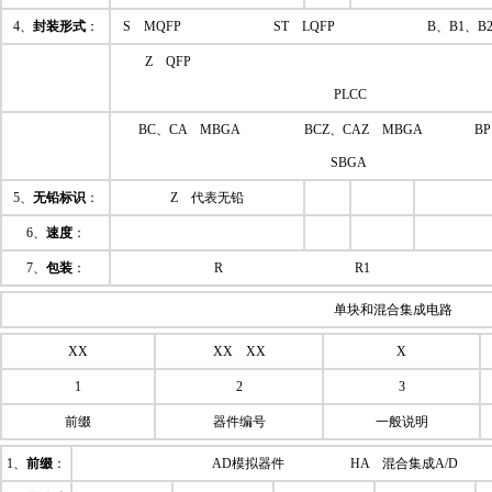
4、
封装形式
：
S MQFP ST LQFP B、B1、B2 P
Z QFP W
PLCC G
BC、CA MBGA BCZ
SBGA SW 
5、
无铅标识
：
Z 代表无铅
6、
速度
：
7、
包装
：
R R1 R2
单块和混合集成电路
XX
XX XX
X
1
2
3
前缀
器件编号
一般说明
1、
前缀
：
AD模拟器件 HA 混合集成A/D 