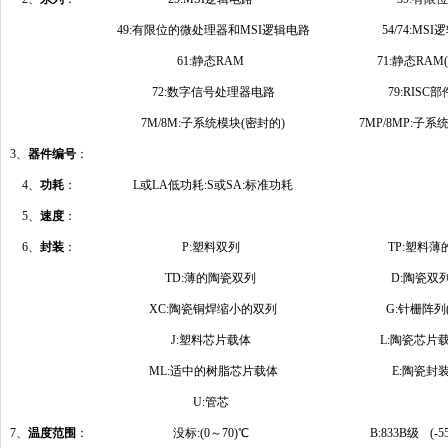
49:有限位的微处理器和MSI逻辑电路
54/74:MS
61:静态RAM
71:静态RAM
72:数字信号处理器电路
79:RISC部
7M/8M:子系统模块(密封的)
7MP/8MP:子系
3、
器件编号
：
4、
功耗
：
L或LA低功耗:S或SA:标准功耗
5、
速度
：
6、
封装
：
P:塑料双列
TP:塑料薄
TD:薄的陶瓷双列
D:陶瓷双
XC:陶瓷铜焊缩小的双列
G:针栅阵列(
J:塑料芯片载体
L:陶瓷芯片
ML:适中的树脂芯片载体
E:陶瓷封
U:管芯
7、
温度范围
：
没标:(0～70)℃
B:833B级 (-5