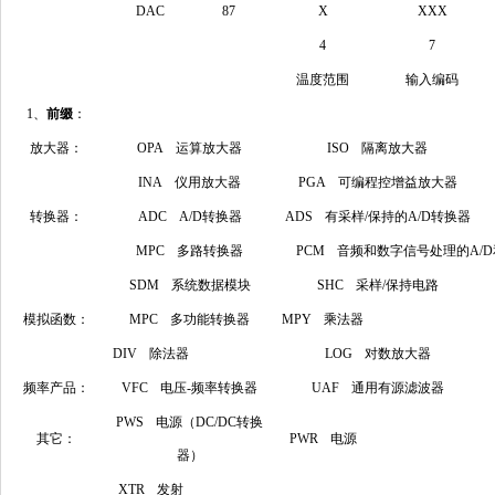
DAC
87
X
XXX
4
7
温度范围
输入编码
1、
前缀
：
放大器：
OPA 运算放大器
ISO 隔离放大器
INA 仪用放大器
PGA 可编程控增益放大器
转换器：
ADC A/D转换器
ADS 有采样/保持的A/D转换器
MPC 多路转换器
PCM 音频和数字信号处理的A/D
SDM 系统数据模块
SHC 采样/保持电路
模拟函数：
MPC 多功能转换器
MPY 乘法器
DIV 除法器
LOG 对数放大器
频率产品：
VFC 电压-频率转换器
UAF 通用有源滤波器
PWS 电源（DC/DC转换
其它：
PWR 电源
器）
XTR 发射