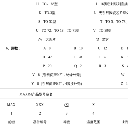
H TO- 66型
I 16脚密封双列直插
K TO-3型
L 无引线陶瓷芯片载
S TO-52型
T TO-5、TO-78、
U TO-72、TO-18、TO-71型
V TO-39型
/W 大圆片
/D 芯片
6、
脚数
：
A 8
B 10
C 12
D 1
H 42
I 28
J 32
K 3
P 20
Q 2
R 3
S 
V 8（引线间距0.2"，绝缘外壳）
W 
Y 8（引线间距0.2"，4脚接外壳）
Z 
MAXIM产品型号命名
MAX
XXX
(
X
)
X
1
2
3
4
前缀
器件编号
等级
温度范围
封