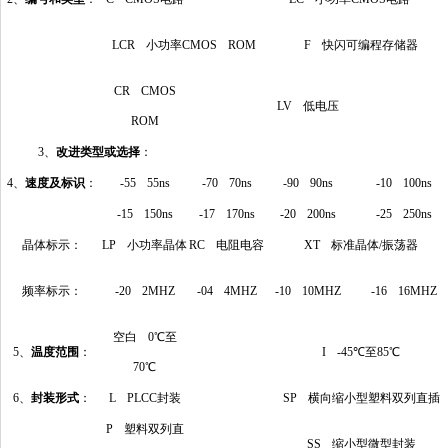
LCR 小功率CMOS ROM
F 快闪可编程存储器
CR CMOS
LV 低电压
ROM
3、
改进类型或选择
：
4、
速度及标识
：
-55 55ns
-70 70ns
-90 90ns
-10 100ns
-15 150ns
-17 170ns
-20 200ns
-25 250ns
晶体标示：
LP 小功率晶体
RC 电阻电容
XT 标准晶体/振荡器
频率标示：
-20 2MHZ
-04 4MHZ
-10 10MHZ
-16 16MHZ
空白 0℃至
5、
温度范围
：
I -45℃至85℃
70℃
6、
封装形式
：
L PLCC封装
SP 横向缩小型塑料双列直插
P 塑料双列直
SS 缩小型微型封装