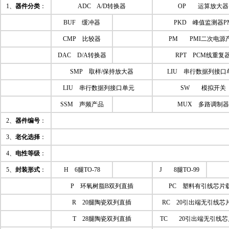
1、
器件分类
：
ADC A/D转换器
OP 运算放大器
BUF 缓冲器
PKD 峰值监测器P
CMP 比较器
PM PMI二次电源
DAC D/A转换器
RPT PCM线重复
SMP 取样/保持放大器
LIU 串行数据列接口
LIU 串行数据列接口单元
SW 模拟开关
SSM 声频产品
MUX 多路调制器
2、
器件编号
：
3、
老化选择
：
4、
电性等级
：
5、
封装形式
：
H 6腿TO-78
J 8腿TO-99
P 环氧树脂B双列直插
PC 塑料有引线芯片
R 20腿陶瓷双列直插
RC 20引出端无引线芯
T 28腿陶瓷双列直插
TC 20引出端无引线芯