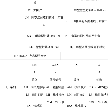
插
W 大圆片
TS 薄型微型封装8mm×20mm
JN 陶瓷熔封双列直插，无窗
CL 68腿陶瓷四面引线，带窗口
口
SN 8腿微型封装-150 mil
PT 薄型四面引线扁平封
SO 微型封装-300 mil
TQ 薄型四面引线扁平封装
NATIONAL产品型号命名
LM
XXX
X
X
1
2
3
4
系列
器件编号
温度
封装
1、
系列
：
AD 模拟对数字
AH 模拟混合
AM 模拟单片
CD CMOS数
LF 线性FEF
LH 线性混合
LM 线性单片
LP 线性低功
MM MOS单
NMC MOS存
LX 传感器
TBA 线性单片