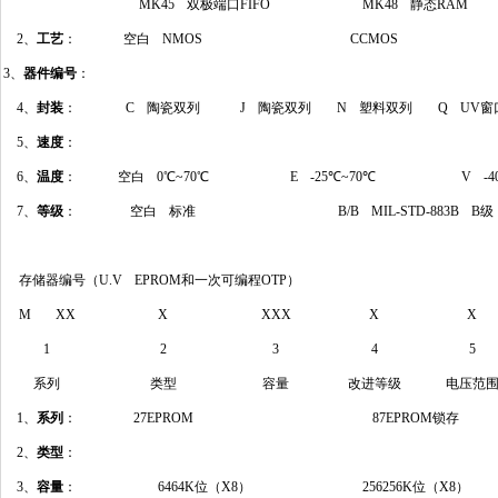
MK45 双极端口FIFO
MK48 静态RAM
2、
工艺
：
空白 NMOS
CCMOS
3、
器件编号
：
4、
封装
：
C 陶瓷双列
J 陶瓷双列
N 塑料双列
Q UV
5、
速度
：
6、
温度
：
空白 0℃~70℃
E -25℃~70℃
V 
7、
等级
：
空白 标准
B/B MIL-STD-883B B级
存储器编号（U.V EPROM和一次可编程OTP）
M XX
X
XXX
X
X
1
2
3
4
5
系列
类型
容量
改进等级
电压范
1、
系列
：
27EPROM
87EPROM锁存
2、
类型
：
3、
容量
：
6464K位（X8）
256256K位（X8）