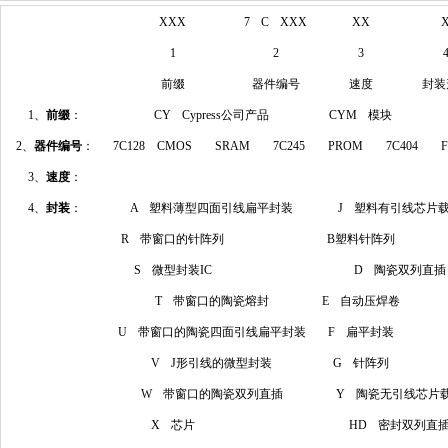
XXX
7 C XXX
XX
1
2
3
前缀
器件编号
速度
封装
1、
前缀
：
CY Cypress公司产品
CYM 模块
2、
器件编号
：
7C128 CMOS SRAM 7C245 PROM 7C404 
3、
速度
：
4、
封装
：
A 塑料薄型四面引线扁平封装
J 塑料有引线芯片
R 带窗口的针阵列
B塑料针阵列
S 微型封装IC
D 陶瓷双列直插
T 带窗口的陶瓷熔封
E 自动压焊卷
U 带窗口的陶瓷四面引线扁平封装
F 扁平封装
V J形引线的微型封装
G 针阵列
W 带窗口的陶瓷双列直插
Y 陶瓷无引线芯片
X 芯片
HD 密封双列直