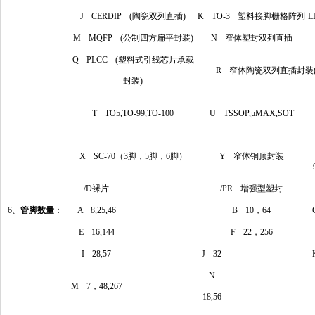
J CERDIP (陶瓷双列直插)
K TO-3 塑料接脚栅格阵列
L
M MQFP (公制四方扁平封装)
N 窄体塑封双列直插
Q PLCC (塑料式引线芯片承载
R 窄体陶瓷双列直插封装(30
封装)
T TO5,TO-99,TO-100
U TSSOP,μMAX,SOT
X SC-70（3脚，5脚，6脚）
Y 窄体铜顶封装
/D裸片
/PR 增强型塑封
6、
管脚数量
：
A 8,25,46
B 10，64
E 16,144
F 22，256
I 28,57
J 32
N
M 7，48,267
18,56