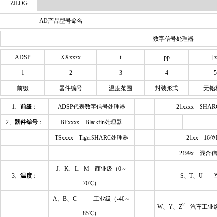
ZILOG
AD产品型号命名
数字信号处理器
ADSP
XXxxxx
t
pp
[z
1
2
3
4
5
前缀
器件编号
温度范围
封装形式
无铅
1、
前缀
：
ADSP代表数字信号处理器
21xxxx SHA
2、
器件编号
：
BFxxxx Blackfin处理器
TSxxxx TigerSHARC处理器
21xx 16位
2199x 混合信
J、K、L、M 商业级（0～
3、
温度
：
S、T、U 军
70℃）
A、B、C 工业级（-40～
2
W、Y、Z
汽车工业级（
85℃）