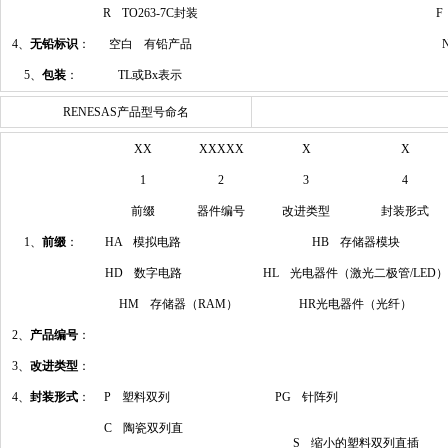
R TO263-7C封装
F
4、
无铅标识
：
空白 有铅产品
5、
包装
：
TL或Bx表示
RENESAS产品型号命名
XX
XXXXX
X
X
1
2
3
4
前缀
器件编号
改进类型
封装形式
1、
前缀
：
HA 模拟电路
HB 存储器模块
HD 数字电路
HL 光电器件（激光二极管/LED）
HM 存储器（RAM）
HR光电器件（光纤）
2、
产品编号
：
3、
改进类型
：
4、
封装形式
：
P 塑料双列
PG 针阵列
C 陶瓷双列直
S 缩小的塑料双列直插