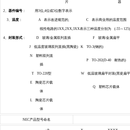
片
器
2、
器件编号
：
用3位,4位或5位数字表示
3、
温度
：
A 表示改进规范的;
C 表示商业用的温度范围
线性电路的1XX,2XX,3XX表示三种温度分别为 (-55～125)℃(
4、
封装形式
：
D 玻璃/金属双列直插
F 玻璃/金属扁平
J 低温度玻璃双列直插(黑陶瓷)
K TO-3(钢的)
N 塑料双列直
P TO-202(D-40 耐热的)
插
T TO-220型
W 低温玻璃扁平封装(黑瓷扁平
E 陶瓷芯片载
Q 塑料芯片载体
体
L 陶瓷芯片载
体
NEC产品型号命名