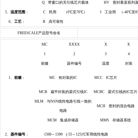
Q 带窗口的无引线芯片载体
HV 密封垂直双列
5、
温度范围
：
C 民用 （0℃至70℃）
I 工业用 （-40℃至8
6、
工艺
：
B 高可靠性
FREESCALE产品型号命名
MC
XXXX
X
X
1
2
3
4
前缀
器件编号
温度
封装
1、
前缀
：
MC 有封装的IC
MCC IC芯片
MCB 扁平封装的梁式引线IC
MCBC 梁式引线的IC芯片
MLM 与NSN线性电路引线一致的
MCH 密封的混合电路
电路
MCM 集成存储器
MMS 存储器系统
2、
器件编号
：
1500～1599 (-55～125)℃军用线性电路