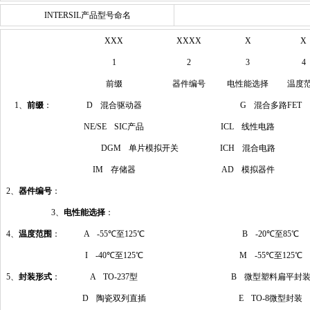
INTERSIL产品型号命名
XXX
XXXX
X
X
1
2
3
4
前缀
器件编号
电性能选择
温度
1、
前缀
：
D 混合驱动器
G 混合多路FET
NE/SE SIC产品
ICL 线性电路
DGM 单片模拟开关
ICH 混合电路
IM 存储器
AD 模拟器件
2、
器件编号
：
3、
电性能选择
：
4、
温度范围
：
A -55℃至125℃
B -20℃至85℃
I -40℃至125℃
M -55℃至125℃
5、
封装形式
：
A TO-237型
B 微型塑料扁平封
D 陶瓷双列直插
E TO-8微型封装