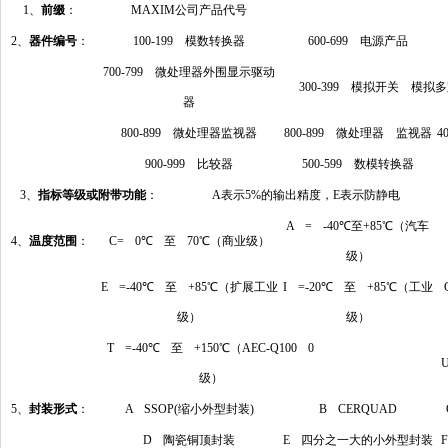
1、
前缀
：
MAXIM公司产品代号
2、
器件编号
：
100-199 模数转换器
600-699 电源产品
700-799 微处理器外围显示驱动
300-399 模拟开关 模拟
器
800-899 微处理器监视器
800-899 微处理器 监视器
4
900-999 比较器
500-599 数模转换器
3、
指标等级或附带功能
：
A表示5%的输出精度，E表示防静电
A = -40℃至+85℃（汽车
4、
温度范围
：
C= 0℃ 至 70℃（商业级）
级）
E =-40℃ 至 +85℃（扩展工业
I =-20℃ 至 +85℃（工业
级）
级）
T =-40℃ 至 +150℃（AEC-Q100 0
级）
5、
封装形式
：
A SSOP(缩小外型封装)
B CERQUAD
D 陶瓷铜顶封装
E 四分之一大的小外型封装