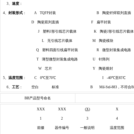
3、
速度
：
4、
封装形式
：
A TQFP封装
B 陶瓷钎焊双列直插
D 陶瓷双列直插
F 扁平封装
J 塑料J形引线芯片载体
K 陶瓷J形引线芯片载体
L 无引线芯片载体
M 陶瓷模块
Q 塑料四面引线扁平封装
R 微型封装集成电路
T 薄型微型封装集成电路
U 针阵列
W 芯片
Y 陶瓷熔封
5、
温度范围
：
C 0℃至70℃
I -40℃至85℃
6、
工艺
：
空白 标准
B Mil-Std-883，不符合
BB产品型号命名
XXX
XXX
(
X
)
X
1
2
3
4
前缀
器件编号
一般说明
温度范围