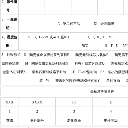
2、
器件编
号
：
3、
一般说
A 第二代产品 DI 介质隔离 
明
：
4、
温度范
A、B、C-25℃或-40℃至85℃ 
围
：
70℃ S、T、U -55℃
5、封装形式：D 陶瓷或金属密封双列直插E 陶瓷无引线芯片载体F 陶瓷扁平
线陶瓷封装 M 陶瓷金属盖板双列直插N 料有引线芯片载体Q 陶瓷熔封
微型“SQ”封装S 塑料四面引线扁平封装 T TO-92型封装 RS 缩小的微
装 W 非密封的陶瓷/玻璃双列直插Y 单列直插 
高精度单块器件
XXX
XXXX
BI
E
1
2
3
4
前缀
器件编号
老化选择
电性等级