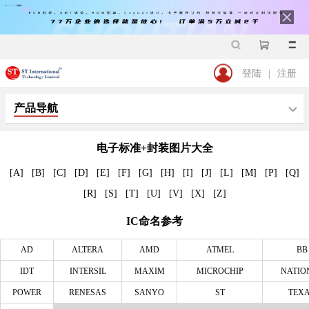
登陆
|
注册
产品导航
电子标准+封装图片大全
[A]
[B]
[C]
[D]
[E]
[F]
[G]
[H]
[I]
[J]
[L]
[M]
[P]
[Q]
[R]
[S]
[T]
[U]
[V]
[X]
[Z]
IC命名参考
AD
ALTERA
AMD
ATMEL
BB
IDT
INTERSIL
MAXIM
MICROCHIP
NATIO
POWER
RENESAS
SANYO
ST
TEX