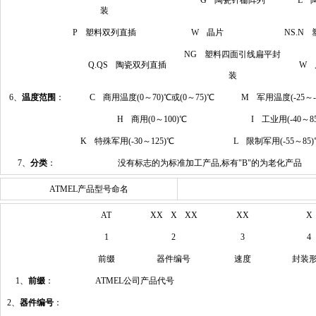
G 陶瓷针栅阵列
L 
装
P 塑料双列直插
W 晶片
NS.N
NG 塑料四面引线扁平封
Q.QS 陶瓷双列直插
W 
装
6、
温度范围
：
C 商用温度(0～70)℃或(0～75)℃
M 军用温度(-25～-1
H 商用(0～100)℃
I 工业用(-40～8
K 特殊军用(-30～125)℃
L 限制军用(-55～85)
7、
分类
：
没有标志的为标准加工产品,标有"B"的为老化产品
ATMEL产品型号命名
AT
XX X XX
XX
X
1
2
3
4
前缀
器件编号
速度
封装
1、
前缀
：
ATMEL公司产品代号
2、
器件编号
：