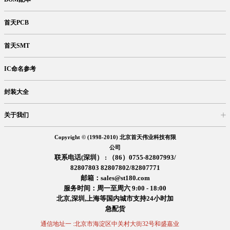
首天PCB
首天SMT
IC命名参考
封装大全
关于我们
入驻首天
在线留言
企业信息
交易信息
诚聘英才
售后服务
Copyright © (1998-2010) 北京首天伟业科技有限
公司
联系电话(深圳） : （86）0755-82807993/
82807803 82807802/82807771
邮箱：sales@st180.com
服务时间：周一至周六 9:00 - 18:00
北京,深圳,上海等国内城市支持24小时加
急配货
通信地址一 :北京市海淀区中关村大街32号和盛嘉业