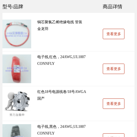
Sunlord(顺络)(1305)
TDK(1202)
型号/品牌
商品详情
万能板(14)
电阻(19)
VISHAY(威世)(1091)
BOOMELE(博穆精密)(1024)
铜芯聚氯乙烯绝缘电线 管装
UniOhm台湾厚声（授权代理）(983)
CJ江苏长电（授权代理）(930)
金龙羽
查看更多
国产(926)
SRD(圣融达)(811)
台湾大毅(804)
CCO(千志电子)(794)
电子线,红色，24AWG,UL1007
CONNFLY
LINEAR(凌特)(728)
AISHI(艾华集团)(668)
查看更多
ST(先科)(660)
Nexperia(安世)(651)
ADI(亚德诺)(629)
Infineon(英飞凌)(624)
红色18号电源线卷/18号AWGA
国产
HKR(香港电阻)(619)
MAXIM(美信)(597)
查看更多
电子线,黑色，24AWG,UL1007
CONNFLY