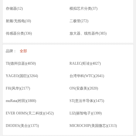
存储器(12)
模拟芯片分类(37)
射频/无线电(10)
二极管(272)
传感器分类(336)
放大器、线性器件(385)
接口芯片分类(166)
驱动器(8)
品牌：
全部
电容(217)
晶振(70)
TI(德州仪器)(4050)
RALEC(旺诠)(4027)
光耦/发光管/红外(46)
晶体管类(73)
YAGEO(国巨)(3264)
台湾华科(WTC)(2641)
电感/磁珠/变压器(74)
蜂鸣器/扬声器/咪头(12)
FH(风华)(2177)
ON(安森美)(2020)
保险丝(16)
按键开关/继电器(87)
muRata(村田)(1800)
ST(意法半导体)(1475)
五金类/其他(23)
线材/焊接材料(61)
EVER OHMS(天二科技)(1452)
LIZ(丽智电子)(1399)
电源电池(61)
连接器分类(52)
DIODES(美台)(1375)
MICROCHIP(美国微芯)(1313)
马达(3)
滤波器(7)