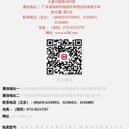
大厦10层第1003室
通信地址二 :广东省深圳市福田区华强北街道电子科
技大厦C座23E
联系电话（北京）：(86)010-62104931、62106431、
62104891
传真：（深圳）0755-82513767
网址 : www.st180.com
官方微信
通信地址一
北京市海淀区中关村大街32号和盛嘉业大厦10层第1003室
通信地址二
广东省深圳市福田区华强北街道电子科技大厦C座23E
联系电话（北京）：(86)010-62104931、62106431、62104891
传真：（深圳）0755-82513767
网址
www.st180.com
热卖型号:
A
B
C
D
E
F
G
H
I
J
K
L
M
N
O
P
Q
R
S
T
U