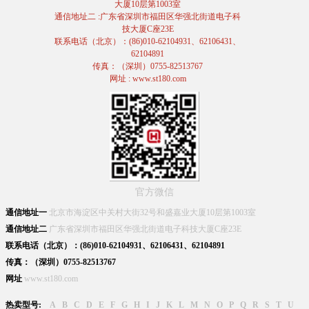
大厦10层第1003室
通信地址二 :广东省深圳市福田区华强北街道电子科
技大厦C座23E
联系电话（北京）：(86)010-62104931、62106431、
62104891
传真：（深圳）0755-82513767
网址 : www.st180.com
官方微信
通信地址一
北京市海淀区中关村大街32号和盛嘉业大厦10层第1003室
通信地址二
广东省深圳市福田区华强北街道电子科技大厦C座23E
联系电话（北京）：(86)010-62104931、62106431、62104891
传真：（深圳）0755-82513767
网址
www.st180.com
热卖型号:
A
B
C
D
E
F
G
H
I
J
K
L
M
N
O
P
Q
R
S
T
U