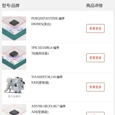
Sunlord(顺络)(1305)
TDK(1202)
型号/品牌
商品详情
万能板(14)
电阻(19)
VISHAY(威世)(1091)
BOOMELE(博穆精密)(1024)
PI3EQX6741STZDE 编带
UniOhm台湾厚声（授权代理）(983)
CJ江苏长电（授权代理）(930)
DIODES(美台)
查看更多
国产(926)
SRD(圣融达)(811)
台湾大毅(804)
CCO(千志电子)(794)
TPIC1021DRG4 编带
TI(德州仪器)
LINEAR(凌特)(728)
AISHI(艾华集团)(668)
查看更多
ST(先科)(660)
Nexperia(安世)(651)
ADI(亚德诺)(629)
Infineon(英飞凌)(624)
TJA1020T/CM,118 编带
NXP(恩智浦)
HKR(香港电阻)(619)
MAXIM(美信)(597)
查看更多
AD5700-1BCPZ-RL7 编带
ADI(亚德诺)