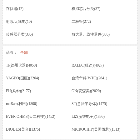
存储器(12)
模拟芯片分类(37)
射频/无线电(10)
二极管(272)
传感器分类(336)
放大器、线性器件(385)
接口芯片分类(166)
驱动器(8)
品牌：
全部
电容(217)
晶振(70)
TI(德州仪器)(4050)
RALEC(旺诠)(4027)
光耦/发光管/红外(46)
晶体管类(73)
YAGEO(国巨)(3264)
台湾华科(WTC)(2641)
电感/磁珠/变压器(74)
蜂鸣器/扬声器/咪头(12)
FH(风华)(2177)
ON(安森美)(2020)
保险丝(16)
按键开关/继电器(87)
muRata(村田)(1800)
ST(意法半导体)(1475)
五金类/其他(23)
线材/焊接材料(61)
EVER OHMS(天二科技)(1452)
LIZ(丽智电子)(1399)
电源电池(61)
连接器分类(52)
DIODES(美台)(1375)
MICROCHIP(美国微芯)(1313)
马达(3)
滤波器(7)