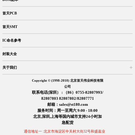
首天PCB
首天SMT
IC命名参考
封装大全
关于我们
入驻首天
在线留言
企业信息
交易信息
诚聘英才
售后服务
Copyright © (1998-2010) 北京首天伟业科技有限
公司
联系电话(深圳） : （86）0755-82807993/
82807803 82807802/82807771
邮箱：sales@st180.com
服务时间：周一至周六 9:00 - 18:00
北京,深圳,上海等国内城市支持24小时加
急配货
通信地址一 :北京市海淀区中关村大街32号和盛嘉业