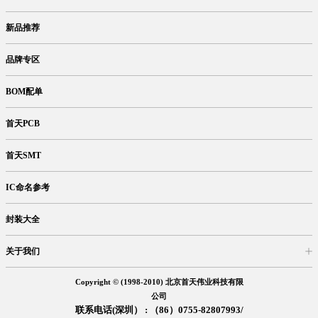
商品目录
库存查询
网上订购
新品推荐
品牌专区
BOM配单
首天PCB
首天SMT
IC命名参考
封装大全
关于我们
入驻首天
在线留言
企业信息
交易信息
诚聘英才
售后服务
Copyright © (1998-2010) 北京首天伟业科技有限
公司
联系电话(深圳） : （86）0755-82807993/